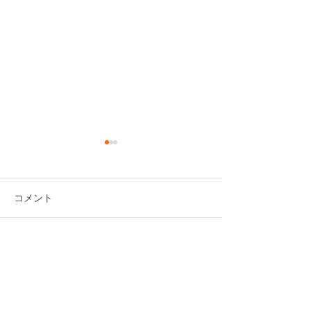
コメント
【新作】花火効果音素材
書籍「効果音の
コメントを追加…
集「FIREWORKS SFX -
イブル 考え方
Japanese Hanabi-」販売開
かりわかる」が
始