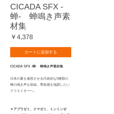
CICADA SFX -
蝉- 蝉鳴き声素
材集
価
￥4,378
格
カートに追加する
CICADA SFX -蝉- 蝉鳴き声素材集
日本の夏を連想させる代表的な5種類の
蝉の鳴き声を収録。季節感を強調したい
クリエイターへ。
▼アブラゼミ、クマゼミ、ミンミンゼ