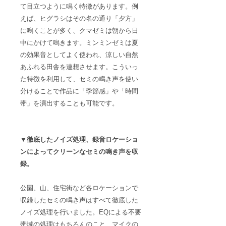
て目立つように鳴く特徴があります。例
えば、ヒグラシはその名の通り「夕方」
に鳴くことが多く、クマゼミは朝から日
中にかけて鳴きます。ミンミンゼミは夏
の効果音としてよく使われ、涼しい自然
あふれる田舎を連想させます。
こういっ
た特徴を利用して、セミの鳴き声を使い
分けることで作品に「季節感」や「時間
帯」を演出することも可能
です。
▼徹底したノイズ処理、録音ロケーショ
ンによってクリーンなセミの鳴き声を収
録。
公園、山、住宅街など各ロケーションで
収録したセミの鳴き声はすべて徹底した
ノイズ処理を行いました。
EQによる不要
帯域の処理はもちろんのこと、マイクの