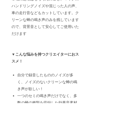
ハンドリングノイズや混じった人の声、
車の走行音などもカット
しています。ク
リーンな蝉の鳴き声のみを残しています
ので、背景音として安心してご使用いた
だけます
▼こんな悩みを持つクリエイターにおス
スメ！
自分で録音したもののノイズが多
く、
ノイズのないクリーンな蝉の鳴
き声が欲しい！
一つのセミの鳴き声だけでなく、
多
数の蝉の種類を収録した効果音素材
集が欲しい！
作品に「季節感」や「夏」のイメー
ジを演出したい！