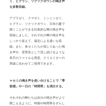
ミ、ヒグラシ、ツクツクボウシの鳴き声
を多数収録。
アブラゼミ、クマゼミ、ミンミンゼミ、
ヒグラシ、ツクツクボウシ、日本の夏で
聴くことができる代表的な蝉の鳴き声
を
収録しました。それぞれの蝉の鳴き声を
しっかり捉えて、遠近による違いも収
録。また、各セミたちが混じりあった鳴
き声や、背景音として流し続けるような
長尺のファイルも用意。クリエイターの
用途に合わせてご使用できます。
▼セミの鳴き声を使い分けることで「季
節感」や一日の「時間帯」を演出する。
それぞれの蝉たちは自分の鳴き声がより
聞こえるように、時期や時間帯をずらし