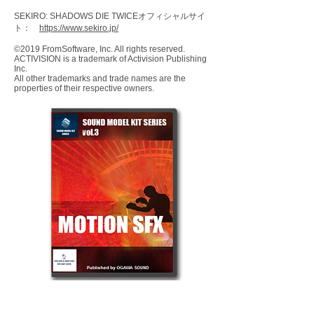
SEKIRO: SHADOWS DIE TWICEオフィシャルサイ
ト：
https://www.sekiro.jp/
©2019 FromSoftware, Inc. All rights reserved.
ACTIVISION is a trademark of Activision Publishing
Inc.
All other trademarks and trade names are the
properties of their respective owners.
■特徴